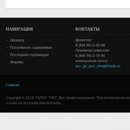
НАВИГАЦИЯ
КОНТАКТЫ
Директор:
Glossary
8 (846 56) 2-25-98
Популярное содержимое
Приемная комиссия:
Последние публикации
8 (846 56) 2-16-94
электронная почта:
Форумы
svu_gk_poo_phv@63edu.ru
Главная
Вы здесь
Copyright © 2013. ГБПОУ "ГКП". Все права защищены. При копировании м
ссылка на источник обязательна.