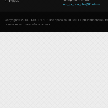
Форумы
svu_gk_poo_phv@63edu.ru
Copyright © 2013. ГБПОУ "ГКП". Все права защищены. При копировании м
ссылка на источник обязательна.