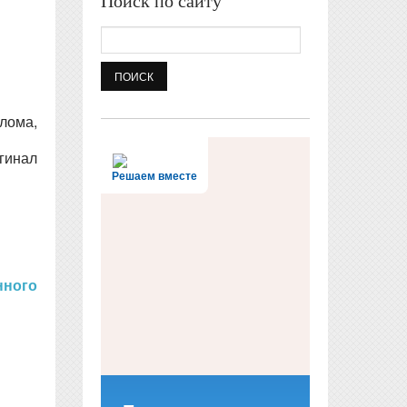
Поиск по сайту
Поиск
лома,
гинал
Решаем вместе
ного