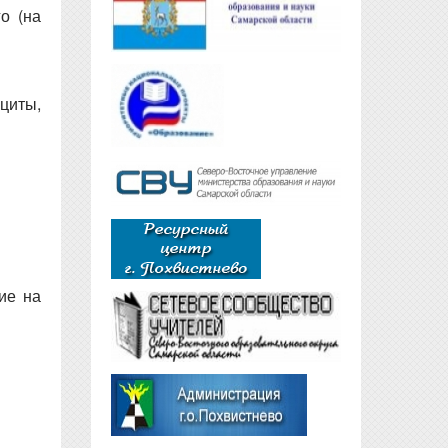
о (на
циты,
ие на