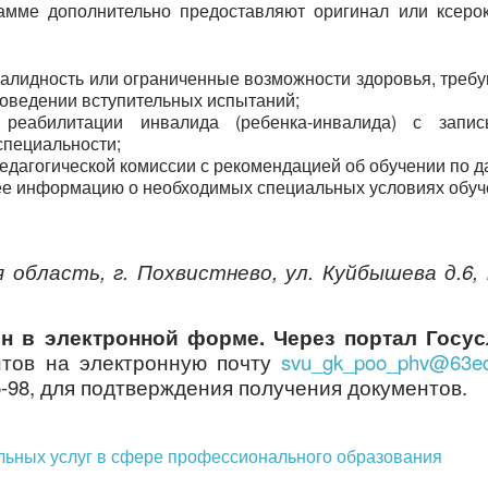
амме дополнительно предоставляют оригинал или ксеро
валидность или ограниченные возможности здоровья, треб
роведении вступительных испытаний;
 реабилитации инвалида (ребенка-инвалида) с запи
специальности;
педагогической комиссии с рекомендацией об обучении по 
е информацию о необходимых специальных условиях обуч
 область, г. Похвистнево, ул. Куйбышева д.6,
н в электронной форме. Через портал Госус
нтов на электронную почту
svu_gk_poo_phv@63ed
25-98, для подтверждения получения документов.
льных услуг в сфере профессионального образования