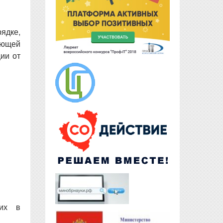
ядке,
ующей
ии от
щих в