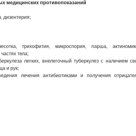
ых медицинских противопоказаний
, дизентерия;
есотка, трихофития, микроспория, парша, актиноми
частях тела;
еркулеза легких, внелегочный туберкулез с наличием св
а и рук;
ведения лечения антибиотиками и получения отрицате