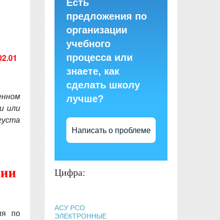
Есть
предложения по
организации
учебного
процесса или
02.01
знаете, как
сделать школу
енном
лучше?
и или
густа
Написать о проблеме
нии
Цифра:
АСУ РСО
ия по
ЭЛЕКТРОННЫЕ