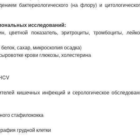
дением бактериологического (на флору) и цитологическог
иональных исследований:
ин, цветной показатель, эритроциты, тромбоциты, лейко
 белок, сахар, микроскопия осадка)
сыровотке крови глюкозы, холестерина
-HCV
дителей кишечных инфекций и серологическое обследован
нного стафилококка
рафия грудной клетки