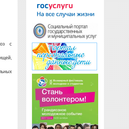
коз с
ищей,
льных