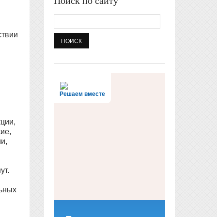
Поиск по сайту
Поиск
ствии
Решаем вместе
ции,
ие,
и,
ут.
льных