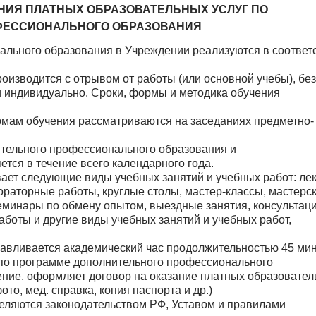
НИЯ ПЛАТНЫХ ОБРАЗОВАТЕЛЬНЫХ УСЛУГ ПО
ФЕССИОНАЛЬНОГО ОБРАЗОВАНИЯ
льного образования в Учреждении реализуются в соответ
оизводится с отрывом от работы (или основной учебы), без
и индивидуально. Сроки, формы и методика обучения
мам обучения рассматриваются на заседаниях предметно-
тельного профессионального образования и
тся в течение всего календарного года.
ет следующие виды учебных занятий и учебных работ: лек
ораторные работы, круглые столы, мастер-классы, мастерск
семинары по обмену опытом, выездные занятия, консультаци
боты и другие виды учебных занятий и учебных работ,
навливается академический час продолжительностью 45 мин
 по программе дополнительного профессионального
ние, оформляет договор на оказание платных образовате
то, мед. справка, копия паспорта и др.)
еляются законодательством РФ, Уставом и правилами