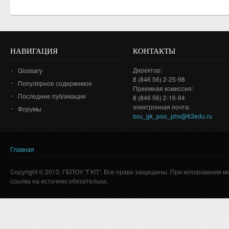
НАВИГАЦИЯ
КОНТАКТЫ
Директор:
Glossary
8 (846 56) 2-25-98
Популярное содержимое
Приемная комиссия:
Последние публикации
8 (846 56) 2-16-94
электронная почта:
Форумы
svu_gk_poo_phv@63edu.ru
Главная
Вы здесь
Copyright © 2013. ГБПОУ "ГКП". Все права защищены. При копировании м
ссылка на источник обязательна.