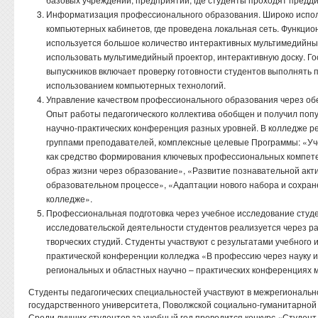
Информатизация профессионального образования. Широко испол
компьютерных кабинетов, где проведена локальная сеть. Функцио
используется большое количество интерактивных мультимедийны
использовать мультимедийный проектор, интерактивную доску. Го
выпускников включает проверку готовности студентов выполнять
использованием компьютерных технологий.
Управление качеством профессионального образования через обе
Опыт работы педагогического коллектива обобщен и получил поп
научно-практических конференция разных уровней. В колледже р
группами преподавателей, комплексные целевые Программы: «Уч
как средство формирования ключевых профессиональных компет
образ жизни через образование», «Развитие познавательной акти
образовательном процессе», «Адаптации нового набора и сохран
колледже».
Профессиональная подготовка через учебное исследование студ
исследовательской деятельности студентов реализуется через ра
творческих студий. Студенты участвуют с результатами учебного 
практической конференции колледжа «В профессию через науку и
региональных и областных научно – практических конференциях
Студенты педагогических специальностей участвуют в межрегиональн
государственного университета, Поволжской социально-гуманитарной 
Среди лучших студентов за учебный год проводится конкурс «Студент