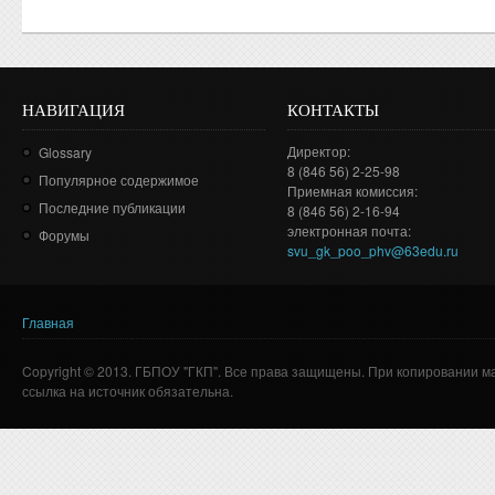
НАВИГАЦИЯ
КОНТАКТЫ
Директор:
Glossary
8 (846 56) 2-25-98
Популярное содержимое
Приемная комиссия:
Последние публикации
8 (846 56) 2-16-94
электронная почта:
Форумы
svu_gk_poo_phv@63edu.ru
Главная
Вы здесь
Copyright © 2013. ГБПОУ "ГКП". Все права защищены. При копировании м
ссылка на источник обязательна.