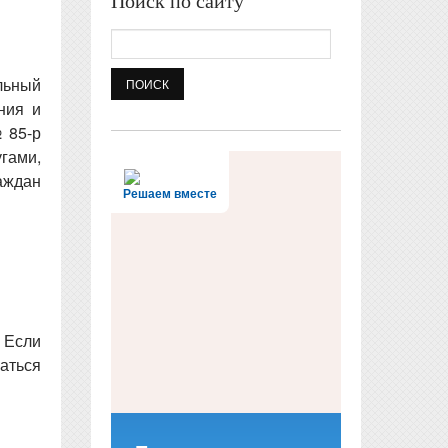
Поиск по сайту
Поиск
льный
ния и
 85-р
гами,
аждан
Решаем вместе
 Если
аться