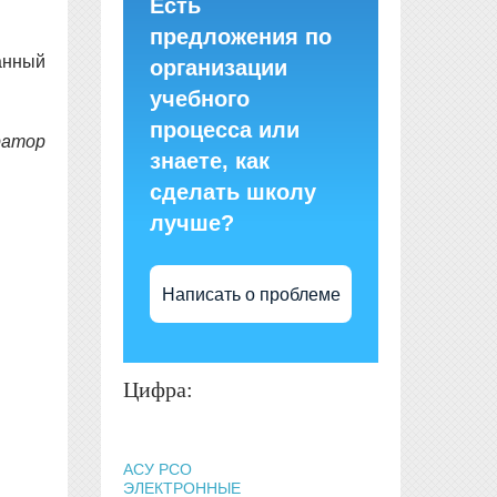
Есть
предложения по
анный
организации
учебного
процесса или
ратор
знаете, как
сделать школу
лучше?
Написать о проблеме
Цифра:
АСУ РСО
ЭЛЕКТРОННЫЕ