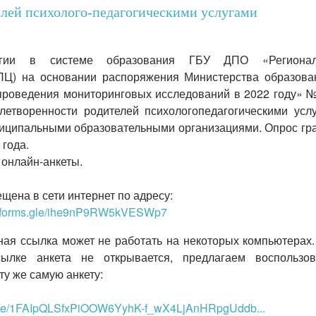
лей психолого-педагогическими услугами
логии в системе образования ГБУ ДПО «Региона
ПЦ) на основании распоряжения Министерства образова
проведения мониторинговых исследований в 2022 году» №
влетворенности родителей психологопедагогическими услу
иципальными образовательными организациями. Опрос гр
 года.
 онлайн-анкеты.
щена в сети интернет по адресу:
://forms.gle/ihe9nP9RW5kVESWp7
ая ссылка может не работать на некоторых компьютерах.
лке анкета не открывается, предлагаем воспользов
ту же самую анкету:
s/d/e/1FAIpQLSfxPiOOW6YyhK-f_wX4LjAnHRpgUddb...