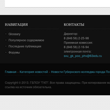
НАВИГАЦИЯ
КОНТАКТЫ
Директор:
Glossary
8 (846 56) 2-25-98
Популярное содержимое
Приемная комиссия:
Последние публикации
8 (846 56) 2-16-94
электронная почта:
Форумы
svu_gk_poo_phv@63edu.ru
Главная
»
Категория новостей
»
Новости Губернского колледжа города П
Вы здесь
Copyright © 2013. ГБПОУ "ГКП". Все права защищены. При копировании м
ссылка на источник обязательна.