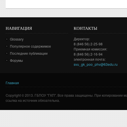
НАВИГАЦИЯ
КОНТАКТЫ
Директор:
Glossary
8 (846 56) 2-25-98
Популярное содержимое
Приемная комиссия:
Последние публикации
8 (846 56) 2-16-94
электронная почта:
Форумы
svu_gk_poo_phv@63edu.ru
Главная
Вы здесь
Copyright © 2013. ГБПОУ "ГКП". Все права защищены. При копировании м
ссылка на источник обязательна.