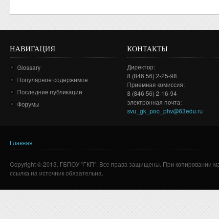
НАВИГАЦИЯ
КОНТАКТЫ
Директор:
Glossary
8 (846 56) 2-25-98
Популярное содержимое
Приемная комиссия:
Последние публикации
8 (846 56) 2-16-94
электронная почта:
Форумы
svu_gk_poo_phv@63edu.ru
Главная
Вы здесь
Copyright © 2013. ГБПОУ "ГКП". Все права защищены. При копировании м
ссылка на источник обязательна.