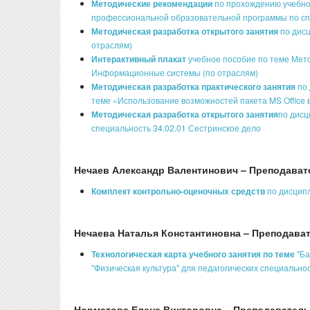
Методические рекомендации
по прохождению учебно
профессиональной образовательной программы по сп
Методическая разработка открытого занятия
по дисц
отраслям)
Интерактивный плакат
учебное пособие по теме Мет
Информационные системы (по отраслям)
Методическая разработка практического занятия
по 
теме «Использование возможностей пакета MS Office 
Методическая разработка открытого занятия
по дисц
специальность 34.02.01 Сестринское дело
Нечаев Александр Валентинович – Преподават
Комплект контрольно-оценочных средств
по дисципл
Нечаева Наталья Константиновна – Преподава
Технологическая карта учебного занятия по теме
"Ба
"Физическая культура" для педагогических специальн
Норматова Елена Викторовна – Преподаватель