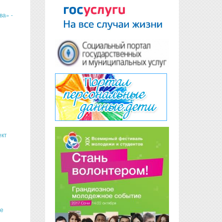
ва» -
ект
ое