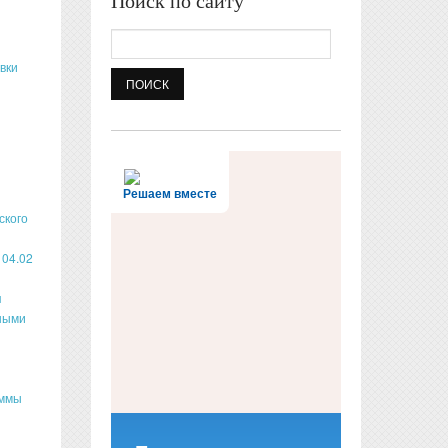
Поиск по сайту
Поиск
вки
Решаем вместе
ского
 04.02
я
ьными
аммы