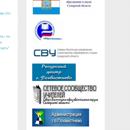
мы (по
ти» по
ло
чать"