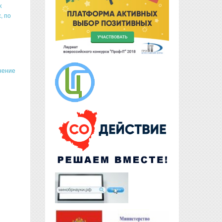
к
, по
нение