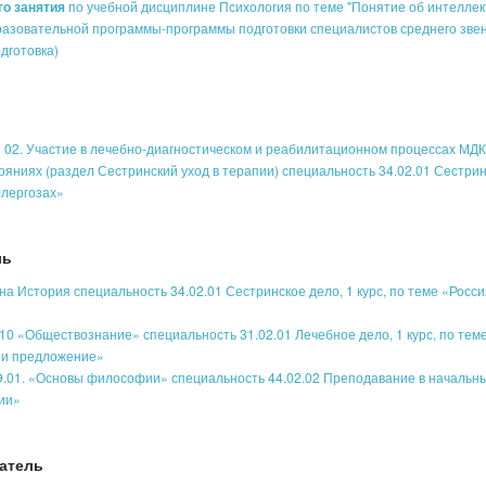
го занятия
по учебной дисциплине Психология по теме "Понятие об интеллек
разовательной программы-программы подготовки специалистов среднего зве
дготовка)
 02. Участие в лечебно-диагностическом и реабилитационном процессах МДК
ояниях (раздел Сестринский уход в терапии) специальность 34.02.01 Сестри
ллергозах»
ль
а История специальность 34.02.01 Сестринское дело, 1 курс, по теме «Росси
0 «Обществознание» специальность 31.02.01 Лечебное дело, 1 курс, по тем
 и предложение»
.01. «Основы философии» специальность 44.02.02 Преподавание в начальн
фии»
атель