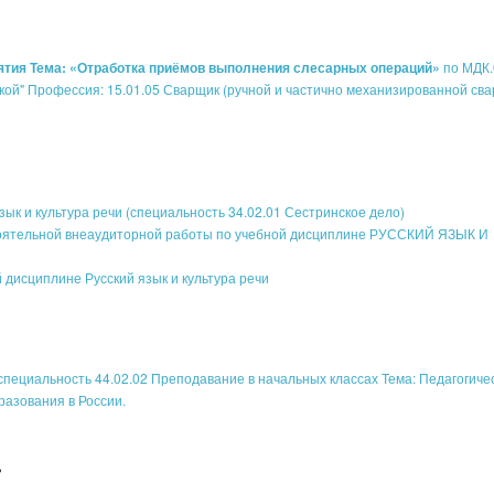
нятия Тема: «Отработка приёмов выполнения слесарных операций»
по МДК.
ой" Профессия: 15.01.05 Сварщик (ручной и частично механизированной сва
зык и культура речи (специальность 34.02.01 Сестринское дело)
оятельной внеаудиторной работы по учебной дисциплине РУССКИЙ ЯЗЫК И
 дисциплине Русский язык и культура речи
специальность 44.02.02 Преподавание в начальных классах Тема: Педагогиче
разования в России.
ь