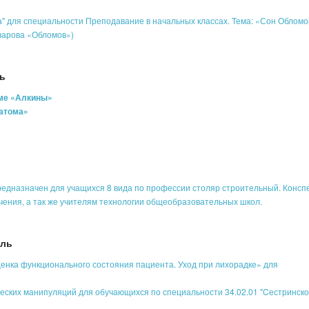
" для специальности Преподавание в начальных классах. Тема: «Сон Обломо
чарова «Обломов»)
ь
еме «Алкины»
 атома»
редназначен для учащихся 8 вида по профессии столяр строительный. Консп
чения, а так же учителям технологии общеобразовательных школ.
ель
ценка функционального состояния пациента. Уход при лихорадке» для
еских манипуляций для обучающихся по специальности 34.02.01 "Cестринск