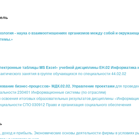
тель
Экология - наука о взаимоотношениях организмов между собой и окружающ
стемы.»
Электронные таблицы MS Excel» учебной дисциплины ЕН.02 Информатика и
актического занятия в группе обучающихся по специальности 44.02.02
рование бизнес-процессов» МДК.02.02. Управление проектами
для проведе
циальности 230401 Информационные системы (по отраслям)
и освоения итоговых образовательных результатов дисциплины «Информац
ециальности СПО 030912 Право и организация социального обеспечения
ь
, доход и прибыль. Экономические основы деятельности фирмы в условиях р
рмы в условиях рынка