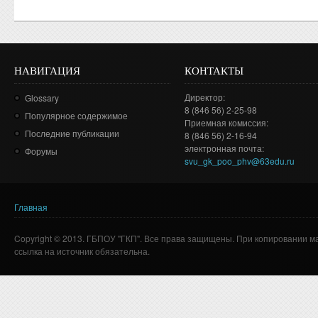
НАВИГАЦИЯ
КОНТАКТЫ
Директор:
Glossary
8 (846 56) 2-25-98
Популярное содержимое
Приемная комиссия:
Последние публикации
8 (846 56) 2-16-94
электронная почта:
Форумы
svu_gk_poo_phv@63edu.ru
Главная
Вы здесь
Copyright © 2013. ГБПОУ "ГКП". Все права защищены. При копировании м
ссылка на источник обязательна.