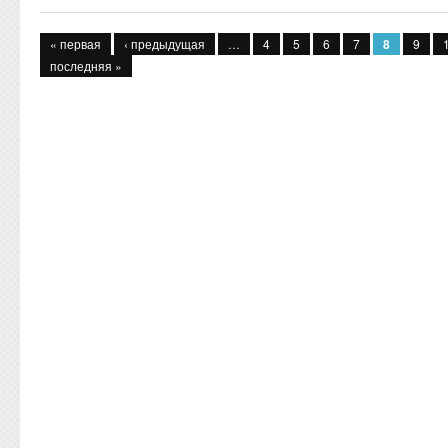
Страницы
« первая
‹ предыдущая
…
4
5
6
7
8
9
последняя »