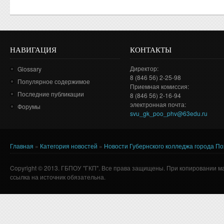
НАВИГАЦИЯ
КОНТАКТЫ
Директор:
Glossary
8 (846 56) 2-25-98
Популярное содержимое
Приемная комиссия:
Последние публикации
8 (846 56) 2-16-94
электронная почта:
Форумы
svu_gk_poo_phv@63edu.ru
Главная
»
Категория новостей
»
Новости Губернского колледжа города П
Вы здесь
Copyright © 2013. ГБПОУ "ГКП". Все права защищены. При копировании м
ссылка на источник обязательна.