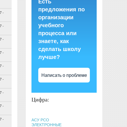
Есть
предложения по
7 -
организации
учебного
7 -
процесса или
7 -
знаете, как
сделать школу
7 -
лучше?
7 -
Написать о проблеме
7 -
7 -
Цифра:
7 -
7 -
АСУ РСО
ЭЛЕКТРОННЫЕ