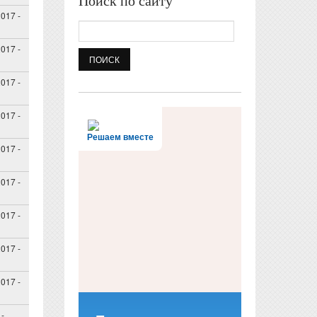
Поиск по сайту
017 -
Поиск
017 -
017 -
017 -
Решаем вместе
017 -
017 -
017 -
017 -
017 -
 -