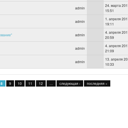
24. марта 201
admin
15:51
1. апреля 201
admin
19:11
4. апреля 201
ование"
admin
20:59
4. апреля 201
admin
21:09
13. апреля 20
admin
10:33
8
9
10
11
12
…
следующая ›
последняя »