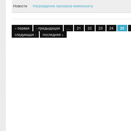
Новости
Награждение призеров чемпионата
Страницы
« первая
‹ предыдущая
…
21
22
23
24
25
следующая ›
последняя »