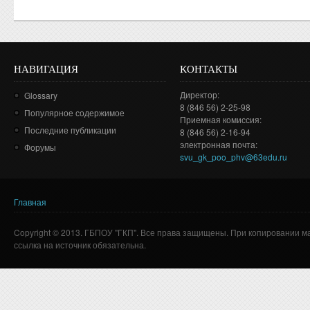
НАВИГАЦИЯ
КОНТАКТЫ
Директор:
Glossary
8 (846 56) 2-25-98
Популярное содержимое
Приемная комиссия:
Последние публикации
8 (846 56) 2-16-94
электронная почта:
Форумы
svu_gk_poo_phv@63edu.ru
Главная
Вы здесь
Copyright © 2013. ГБПОУ "ГКП". Все права защищены. При копировании м
ссылка на источник обязательна.