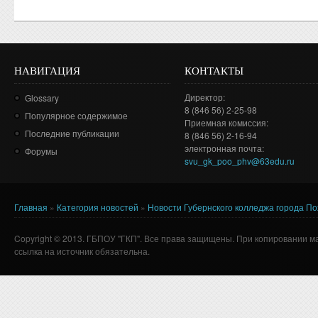
НАВИГАЦИЯ
КОНТАКТЫ
Директор:
Glossary
8 (846 56) 2-25-98
Популярное содержимое
Приемная комиссия:
Последние публикации
8 (846 56) 2-16-94
электронная почта:
Форумы
svu_gk_poo_phv@63edu.ru
Главная
»
Категория новостей
»
Новости Губернского колледжа города П
Вы здесь
Copyright © 2013. ГБПОУ "ГКП". Все права защищены. При копировании м
ссылка на источник обязательна.