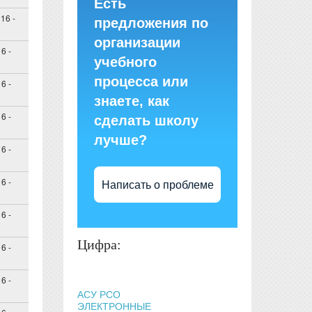
Есть
16 -
предложения по
организации
6 -
учебного
процесса или
6 -
знаете, как
6 -
сделать школу
лучше?
6 -
6 -
Написать о проблеме
6 -
Цифра:
6 -
6 -
АСУ РСО
ЭЛЕКТРОННЫЕ