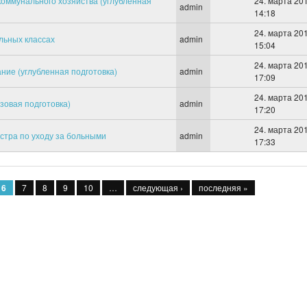
коммунального хозяйства (углубленная
24. марта 201
admin
14:18
24. марта 201
льных классах
admin
15:04
24. марта 201
ние (углубленная подготовка)
admin
17:09
24. марта 201
зовая подготовка)
admin
17:20
24. марта 201
стра по уходу за больными
admin
17:33
6
7
8
9
10
…
следующая ›
последняя »