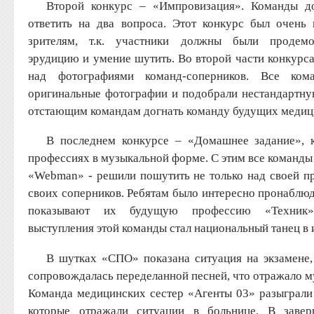
Второй конкурс – «Импровизация». Команды 
ответить на два вопроса. Этот конкурс был очен
зрителям, т.к. участники должны были продемон
эрудицию и умение шутить. Во второй части конкур
над фотографиями команд-соперников. Все кома
оригинальные фотографии и подобрали нестандартну
отстающим командам догнать команду будущих медици
В последнем конкурсе – «Домашнее задание»,
профессиях в музыкальной форме. С этим все команды
«Webmаn» - решили пошутить не только над своей п
своих соперников. Ребятам было интересно пронаблюд
показывают их будущую профессию «Техник»
выступления этой команды стал национальный танец 
В шутках «СПО» показана ситуация на экзамене, 
сопровождалась переделанной песней, что отражало м
Команда медицинских сестер «Агенты 03» разыграли
которые отражали ситуации в больнице. В заве