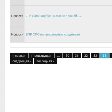
Новости
«На Бога надейся, а сам не плошай…»
Новости
ВПР СПО по профильным предметам
Страницы
« первая
‹ предыдущая
…
30
31
32
33
34
следующая ›
последняя »