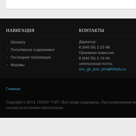
НАВИГАЦИЯ
КОНТАКТЫ
Директор:
Glossary
8 (846 56) 2-25-98
Популярное содержимое
Приемная комиссия:
Последние публикации
8 (846 56) 2-16-94
электронная почта:
Форумы
svu_gk_poo_phv@63edu.ru
Главная
Вы здесь
Copyright © 2013. ГБПОУ "ГКП". Все права защищены. При копировании м
ссылка на источник обязательна.