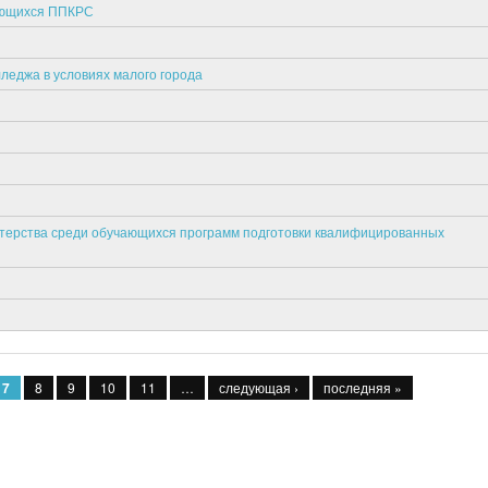
чающихся ППКРС
леджа в условиях малого города
стерства среди обучающихся программ подготовки квалифицированных
7
8
9
10
11
…
следующая ›
последняя »