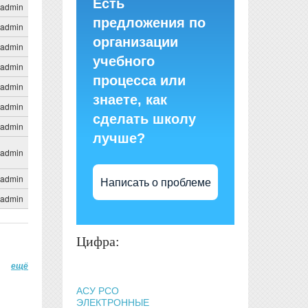
Есть
admin
предложения по
admin
организации
admin
учебного
admin
процесса или
admin
знаете, как
admin
сделать школу
admin
лучше?
admin
admin
Написать о проблеме
admin
Цифра:
ещё
АСУ РСО
ЭЛЕКТРОННЫЕ