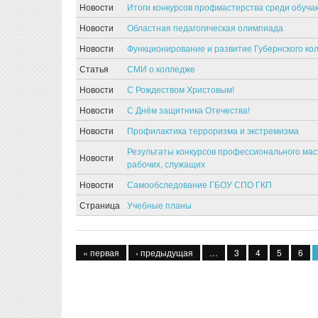
Новости
Итоги конкурсов профмастерства среди обу
Новости
Областная педагогическая олимпиада
Новости
Функционирование и развитие Губернского кол
Статья
СМИ о колледже
Новости
С Рождеством Христовым!
Новости
С Днём защитника Отечества!
Новости
Профилактика терроризма и экстремизма
Результаты конкурсов профессионального ма
Новости
рабочих, служащих
Новости
Самообследование ГБОУ СПО ГКП
Страница
Учебные планы
Страницы
« первая
‹ предыдущая
…
3
4
5
6