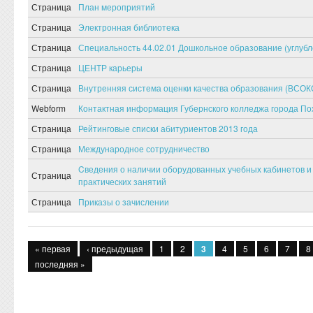
Страница
План мероприятий
Страница
Электронная библиотека
Страница
Специальность 44.02.01 Дошкольное образование (углубл
Страница
ЦЕНТР карьеры
Страница
Внутренняя система оценки качества образования (ВСОК
Webform
Контактная информация Губернского колледжа города По
Страница
Рейтинговые списки абитуриентов 2013 года
Страница
Международное сотрудничество
Cведения о наличии оборудованных учебных кабинетов и
Страница
практических занятий
Страница
Приказы о зачислении
Страницы
« первая
‹ предыдущая
1
2
3
4
5
6
7
8
последняя »