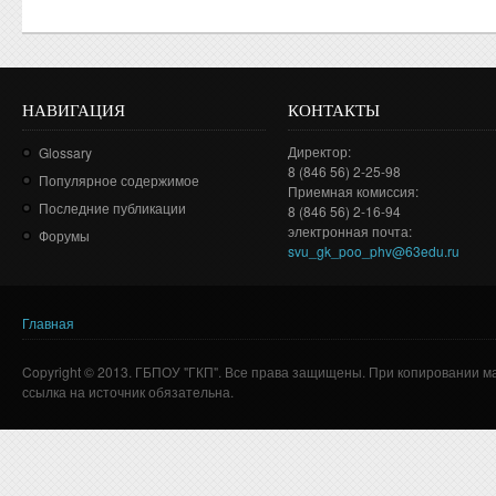
НАВИГАЦИЯ
КОНТАКТЫ
Директор:
Glossary
8 (846 56) 2-25-98
Популярное содержимое
Приемная комиссия:
Последние публикации
8 (846 56) 2-16-94
электронная почта:
Форумы
svu_gk_poo_phv@63edu.ru
Главная
Вы здесь
Copyright © 2013. ГБПОУ "ГКП". Все права защищены. При копировании м
ссылка на источник обязательна.