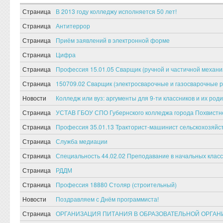
Страница
В 2013 году колледжу исполняется 50 лет!
Страница
Антитеррор
Страница
Приём заявлений в электронной форме
Страница
Цифра
Страница
Профессия 15.01.05 Сварщик (ручной и частичной механи
Страница
150709.02 Сварщик (электросварочные и газосварочные ра
Новости
Колледж или вуз: аргументы для 9-ти классников и их род
Страница
УСТАВ ГБОУ СПО Губернского колледжа города Похвистн
Страница
Профессия 35.01.13 Тракторист-машинист сельскохозяйс
Страница
Служба медиации
Страница
Специальность 44.02.02 Преподавание в начальных клас
Страница
РДДМ
Страница
Профессия 18880 Столяр (строительный)
Новости
Поздравляем с Днём программиста!
Страница
ОРГАНИЗАЦИЯ ПИТАНИЯ В ОБРАЗОВАТЕЛЬНОЙ ОРГА