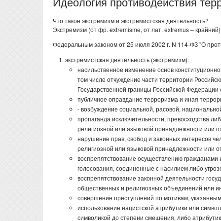
Идеология противодействия тер
Что такое экстремизм и экстремистская деятельность?
Экстремизм (от фр. extremisme, от лат. extremus – крайний
Федеральным законом от 25 июля 2002 г. N 114-ФЗ "О про
экстремистская деятельность (экстремизм):
насильственное изменение основ конституционног
том числе отчуждение части территории Российс
Государственной границы Российской Федерации 
публичное оправдание терроризма и иная террор
- возбуждение социальной, расовой, национально
пропаганда исключительности, превосходства либ
религиозной или языковой принадлежности или о
нарушение прав, свобод и законных интересов чел
религиозной или языковой принадлежности или о
воспрепятствование осуществлению гражданами и
голосования, соединенные с насилием либо угроз
воспрепятствование законной деятельности госуд
общественных и религиозных объединений или ин
совершение преступлений по мотивам, указанным в
использование нацистской атрибутики или символи
символикой до степени смешения, либо атрибутик