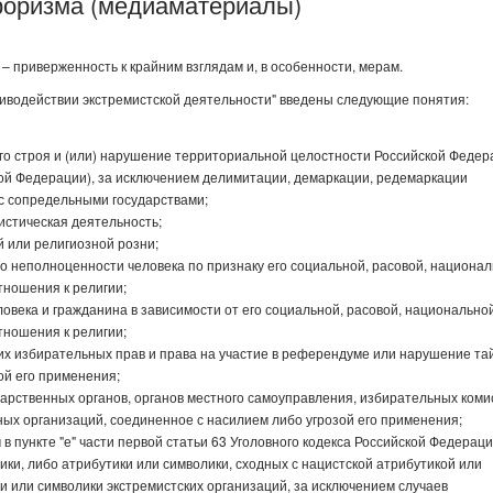
роризма (медиаматериалы)
) – приверженность к крайним взглядам и, в особенности, мерам.
тиводействии экстремистской деятельности" введены следующие понятия:
о строя и (или) нарушение территориальной целостности Российской Федер
кой Федерации), за исключением делимитации, демаркации, редемаркации
с сопредельными государствами;
истическая деятельность;
й или религиозной розни;
о неполноценности человека по признаку его социальной, расовой, национал
тношения к религии;
овека и гражданина в зависимости от его социальной, расовой, национальной
тношения к религии;
х избирательных прав и права на участие в референдуме или нарушение та
ой его применения;
арственных органов, органов местного самоуправления, избирательных коми
ых организаций, соединенное с насилием либо угрозой его применения;
 пункте "е" части первой статьи 63 Уголовного кодекса Российской Федераци
ки, либо атрибутики или символики, сходных с нацистской атрибутикой или
и или символики экстремистских организаций, за исключением случаев