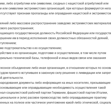
ки, либо атрибутики или символики, сходных с нацистской атрибутикой или
и или символики экстремистских организаций, при которых формируется нег
отсутствуют признаки пропаганды или оправдания нацистской и экстремистск
еяний либо массовое распространение заведомо экстремистских материалов
сового распространения;
ещающего государственную должность Российской Федерации или государст
вершении им в период исполнения своих должностных обязанностей деяний,
ступлением;
кже подстрекательство к их осуществлению;
йствие в их организации, подготовке и осуществлении, в том числе путем
риально-технической базы, телефонной и иных видов связи или оказания
гиозное объединение либо иная организация, в отношении которых по основ
удом принято вступившее в законную силу решение о ликвидации или запре
ой деятельности.
бнародования документы либо информация на иных носителях, призывающие 
босновывающие или оправдывающие необходимость осуществления такой
онал-социалистской рабочей партии Германии, фашистской партии Италии,
иональное и (или) расовое превосходство либо оправдывающие практику
нных на полное или частичное уничтожение какой-либо этнической, социаль