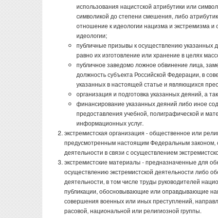
использования нацистской атрибутики или символи
символикой до степени смешения, либо атрибутик
отношение к идеологии нацизма и экстремизма и 
идеологии;
публичные призывы к осуществлению указанных д
равно их изготовление или хранение в целях мас
публичное заведомо ложное обвинение лица, зам
должность субъекта Российской Федерации, в со
указанных в настоящей статье и являющихся пре
организация и подготовка указанных деяний, а та
финансирование указанных деяний либо иное соде
предоставления учебной, полиграфической и мате
информационных услуг.
экстремистская организация - общественное или рели
предусмотренным настоящим Федеральным законом, с
деятельности в связи с осуществлением экстремистск
экстремистские материалы - предназначенные для о
осуществлению экстремистской деятельности либо о
деятельности, в том числе труды руководителей наци
публикации, обосновывающие или оправдывающие нац
совершения военных или иных преступлений, направле
расовой, национальной или религиозной группы.