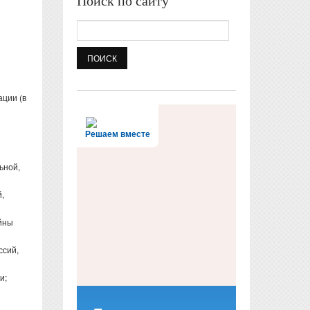
Поиск по сайту
Поиск
ации (в
Решаем вместе
ьной,
,
йны
ссий,
и;