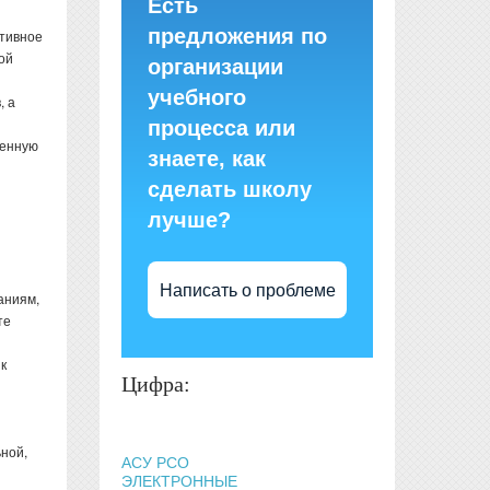
Есть
предложения по
ативное
ой
организации
учебного
, а
процесса или
венную
знаете, как
сделать школу
лучше?
Написать о проблеме
аниям,
те
к
Цифра:
ной,
АСУ РСО
ЭЛЕКТРОННЫЕ