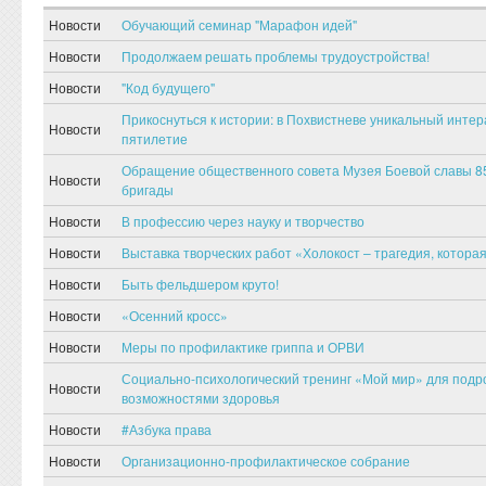
Новости
Обучающий семинар "Марафон идей"
Новости
Продолжаем решать проблемы трудоустройства!
Новости
"Код будущего"
Прикоснуться к истории: в Похвистневе уникальный инте
Новости
пятилетие
Обращение общественного совета Музея Боевой славы 85
Новости
бригады
Новости
В профессию через науку и творчество
Новости
Выставка творческих работ «Холокост – трагедия, котора
Новости
Быть фельдшером круто!
Новости
«Осенний кросс»
Новости
Меры по профилактике гриппа и ОРВИ
Социально-психологический тренинг «Мой мир» для подр
Новости
возможностями здоровья
Новости
#Азбука права
Новости
Организационно-профилактическое собрание