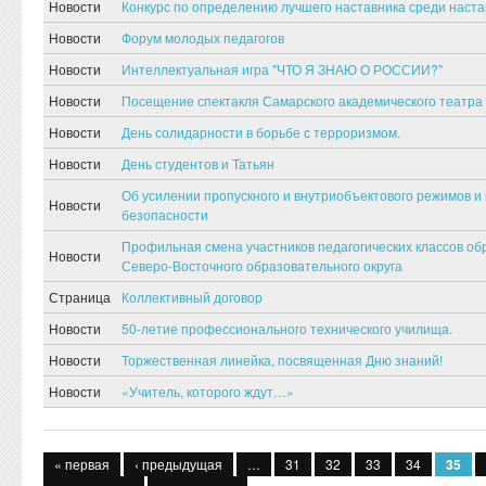
Новости
Конкурс по определению лучшего наставника среди наста
Новости
Форум молодых педагогов
Новости
Интеллектуальная игра "ЧТО Я ЗНАЮ О РОССИИ?"
Новости
Посещение спектакля Самарского академического театра 
Новости
День солидарности в борьбе с терроризмом.
Новости
День студентов и Татьян
Об усилении пропускного и внутриобъектового режимов и
Новости
безопасности
Профильная смена участников педагогических классов о
Новости
Северо-Восточного образовательного округа
Страница
Коллективный договор
Новости
50-летие профессионального технического училища.
Новости
Торжественная линейка, посвященная Дню знаний!
Новости
«Учитель, которого ждут…»
Страницы
« первая
‹ предыдущая
…
31
32
33
34
35