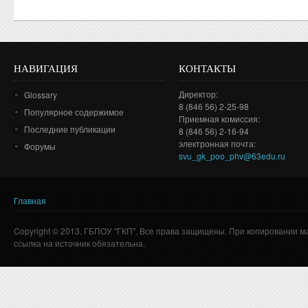
НАВИГАЦИЯ
КОНТАКТЫ
Директор:
Glossary
8 (846 56) 2-25-98
Популярное содержимое
Приемная комиссия:
Последние публикации
8 (846 56) 2-16-94
электронная почта:
Форумы
svu_gk_poo_phv@63edu.ru
Главная
Вы здесь
Copyright © 2013. ГБПОУ "ГКП". Все права защищены. При копировании м
ссылка на источник обязательна.