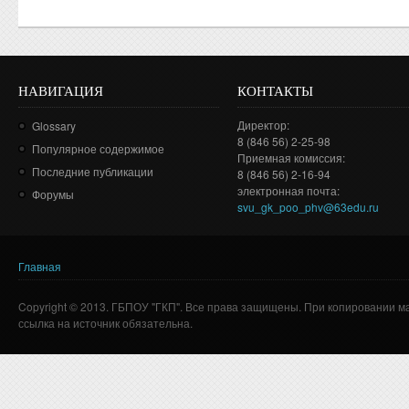
НАВИГАЦИЯ
КОНТАКТЫ
Директор:
Glossary
8 (846 56) 2-25-98
Популярное содержимое
Приемная комиссия:
Последние публикации
8 (846 56) 2-16-94
электронная почта:
Форумы
svu_gk_poo_phv@63edu.ru
Главная
Вы здесь
Copyright © 2013. ГБПОУ "ГКП". Все права защищены. При копировании м
ссылка на источник обязательна.