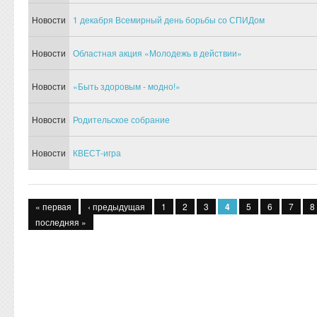
Новости
1 декабря Всемирный день борьбы со СПИДом
Новости
Областная акция «Молодежь в действии»
Новости
«Быть здоровым - модно!»
Новости
Родительское собрание
Новости
КВЕСТ-игра
Страницы
« первая
‹ предыдущая
1
2
3
4
5
6
7
8
последняя »