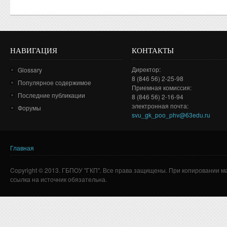
НАВИГАЦИЯ
КОНТАКТЫ
Директор:
Glossary
8 (846 56) 2-25-98
Популярное содержимое
Приемная комиссия:
Последние публикации
8 (846 56) 2-16-94
электронная почта:
Форумы
svu_gk_poo_phv@63edu.ru
Главная
Вы здесь
Copyright © 2013. ГБПОУ "ГКП". Все права защищены. При копировании м
ссылка на источник обязательна.