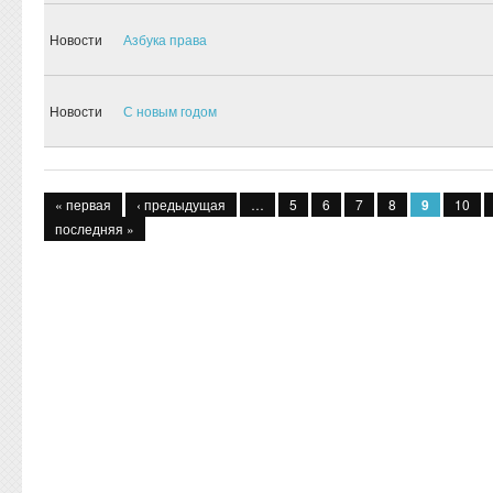
Новости
Азбука права
Новости
С новым годом
Страницы
« первая
‹ предыдущая
…
5
6
7
8
9
10
последняя »