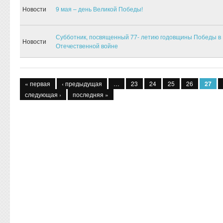
Новости
9 мая – день Великой Победы!
Субботник, посвященный 77- летию годовщины Победы в
Новости
Отечественной войне
Страницы
« первая
‹ предыдущая
…
23
24
25
26
27
следующая ›
последняя »