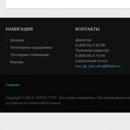
НАВИГАЦИЯ
КОНТАКТЫ
Директор:
Glossary
8 (846 56) 2-25-98
Популярное содержимое
Приемная комиссия:
Последние публикации
8 (846 56) 2-16-94
электронная почта:
Форумы
svu_gk_poo_phv@63edu.ru
Главная
Вы здесь
Copyright © 2013. ГБПОУ "ГКП". Все права защищены. При копировании м
ссылка на источник обязательна.