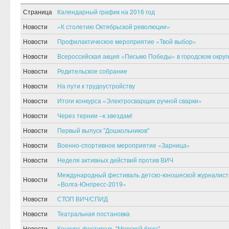
Страница
Календарный график на 2016 год
Новости
«К столетию Октябрьской революции»
Новости
Профилактическое мероприятие «Твой выбор»
Новости
Всероссийская акция «Письмо Победы» в городском округ
Новости
Родительское собрание
Новости
На пути к трудоустройству
Новости
Итоги конкурса «Электросварщик ручной сварки»
Новости
Через тернии –к звездам!
Новости
Первый выпуск "Дошкольников"
Новости
Военно-спортивное мероприятие «Зарница»
Новости
Неделя активных действий против ВИЧ
Международный фестиваль детско-юношеской журналистик
Новости
«Волга-Юнпресс-2019»
Новости
СТОП ВИЧ/СПИД
Новости
Театральная постановка
Новости
Конкурс-фестиваль "Морской бриз"