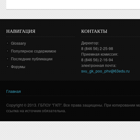
НАВИГАЦИЯ
КОНТАКТЫ
Директор:
Glossary
8 (846 56) 2-25-98
Популярное содержимое
Приемная комиссия:
Последние публикации
8 (846 56) 2-16-94
электронная почта:
Форумы
svu_gk_poo_phv@63edu.ru
Главная
Вы здесь
Copyright © 2013. ГБПОУ "ГКП". Все права защищены. При копировании м
ссылка на источник обязательна.