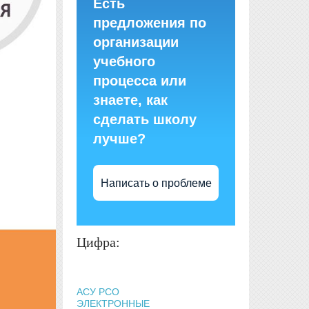
Есть
предложения по
организации
учебного
процесса или
знаете, как
сделать школу
лучше?
Написать о проблеме
Цифра:
АСУ РСО
ЭЛЕКТРОННЫЕ