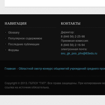
НАВИГАЦИЯ
КОНТАКТЫ
Директор:
Glossary
8 (846 56) 2-25-98
Популярное содержимое
Приемная комиссия:
Последние публикации
8 (846 56) 2-16-94
электронная почта:
Форумы
svu_gk_poo_phv@63edu.ru
Главная
»
Областной смотр-конкурс общежитий учреждений среднего пр
Вы здесь
Copyright © 2013. ГБПОУ "ГКП". Все права защищены. При копировании м
ссылка на источник обязательна.