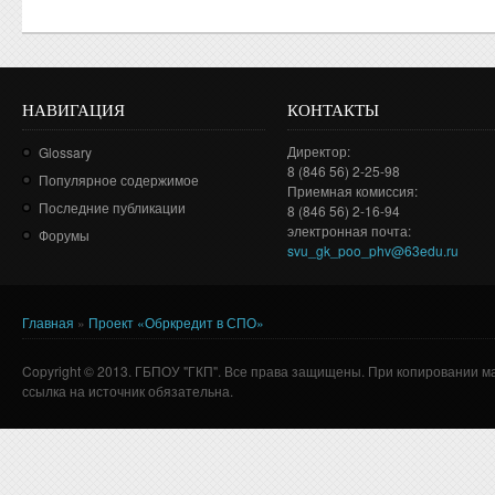
НАВИГАЦИЯ
КОНТАКТЫ
Директор:
Glossary
8 (846 56) 2-25-98
Популярное содержимое
Приемная комиссия:
Последние публикации
8 (846 56) 2-16-94
электронная почта:
Форумы
svu_gk_poo_phv@63edu.ru
Главная
»
Проект «Обркредит в СПО»
Вы здесь
Copyright © 2013. ГБПОУ "ГКП". Все права защищены. При копировании м
ссылка на источник обязательна.