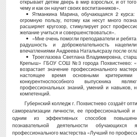
открывает детям дверь в мир взрослых, и от того 
чему и как он научит своих воспитанников».
Ятманкина Марина, обучающаяся 2 курса:
огромную пользу, потому как несут много позн
расширяет кругозор, стимулирует рост професси
желание учиться и совершенствоваться».
«Мне очень помогли преподаватели и ребята
радушность и доброжелательность нацели
впечатлениями Андреева Натальясразу после огл
Троеглазова Светлана Владимировна, старш
Крепыш» ГБОУ СОШ №3 города Похвистнево: «В
возрастает значение профессионального мастер
настоящее время основными критериями 
конкурентноспособного выпускника яв
профессиональных знаний, умений и навыков, 
компетенций.
Губернский колледж г. Похвистнево создаёт опт
самореализации личности, ее профессиональной и
одним из эффективных способов повышения
познавательной деятельности обучающихся 
профессионального мастерства «Лучший по професс