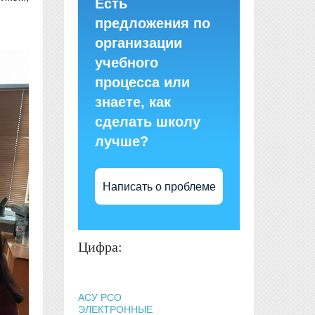
Есть
предложения по
организации
учебного
процесса или
знаете, как
сделать школу
лучше?
Написать о проблеме
Цифра:
АСУ РСО
ЭЛЕКТРОННЫЕ