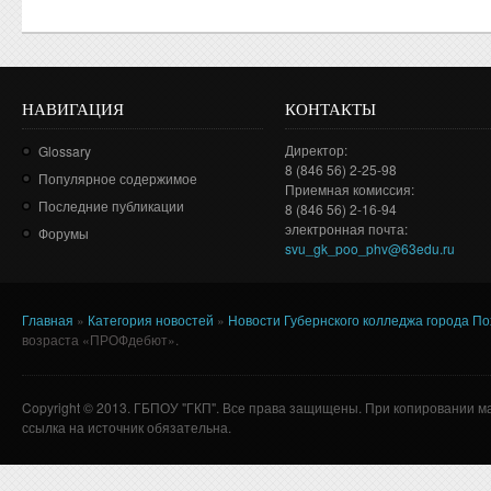
НАВИГАЦИЯ
КОНТАКТЫ
Директор:
Glossary
8 (846 56) 2-25-98
Популярное содержимое
Приемная комиссия:
Последние публикации
8 (846 56) 2-16-94
электронная почта:
Форумы
svu_gk_poo_phv@63edu.ru
Главная
»
Категория новостей
»
Новости Губернского колледжа города П
Вы здесь
возраста «ПРОФдебют».
Copyright © 2013. ГБПОУ "ГКП". Все права защищены. При копировании м
ссылка на источник обязательна.