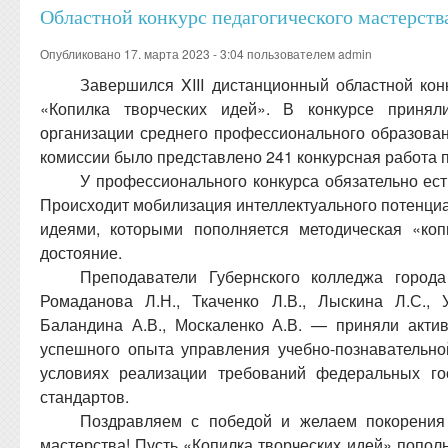
Областной конкурс педагогического мастерств
Опубликовано 17. марта 2023 - 3:04 пользователем
admin
Завершился XIII дистанционный областной кон
«Копилка творческих идей». В конкурсе принял
организации среднего профессионального образован
комиссии было представлено 241 конкурсная работа 
У профессионального конкурса обязательно ест
Происходит мобилизация интеллектуального потенци
идеями, которыми пополняется методическая «ко
достояние.
Преподаватели Губернского колледжа города
Ромаданова Л.Н., Ткаченко Л.В., Лыскина Л.С., 
Баландина А.В., Москаленко А.В. — приняли акти
успешного опыта управления учебно-познавательн
условиях реализации требований федеральных го
стандартов.
Поздравляем с победой и желаем покорения
мастерства! Пусть «Копилка творческих идей» попол