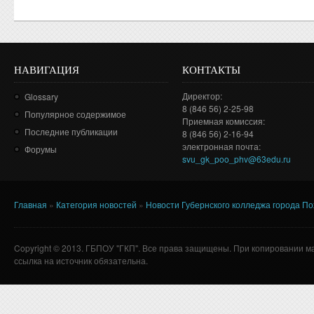
НАВИГАЦИЯ
КОНТАКТЫ
Директор:
Glossary
8 (846 56) 2-25-98
Популярное содержимое
Приемная комиссия:
Последние публикации
8 (846 56) 2-16-94
электронная почта:
Форумы
svu_gk_poo_phv@63edu.ru
Главная
»
Категория новостей
»
Новости Губернского колледжа города П
Вы здесь
Copyright © 2013. ГБПОУ "ГКП". Все права защищены. При копировании м
ссылка на источник обязательна.