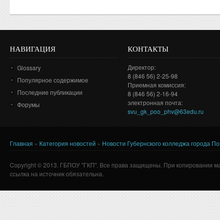
НАВИГАЦИЯ
КОНТАКТЫ
Директор:
Glossary
8 (846 56) 2-25-98
Популярное содержимое
Приемная комиссия:
Последние публикации
8 (846 56) 2-16-94
электронная почта:
Форумы
svu_gk_poo_phv@63edu.ru
Главная
»
Категория новостей
»
Новости Губернского колледжа города П
Вы здесь
Copyright © 2013. ГБПОУ "ГКП". Все права защищены. При копировании м
ссылка на источник обязательна.