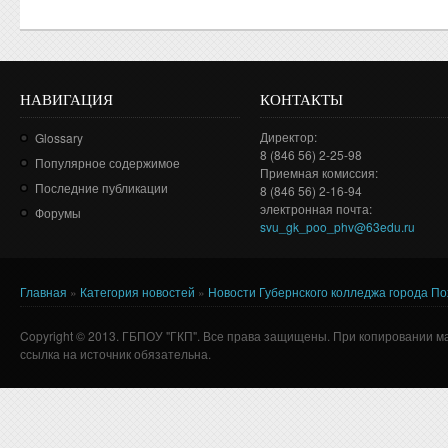
НАВИГАЦИЯ
КОНТАКТЫ
Директор:
Glossary
8 (846 56) 2-25-98
Популярное содержимое
Приемная комиссия:
Последние публикации
8 (846 56) 2-16-94
электронная почта:
Форумы
svu_gk_poo_phv@63edu.ru
Главная
»
Категория новостей
»
Новости Губернского колледжа города П
Вы здесь
Copyright © 2013. ГБПОУ "ГКП". Все права защищены. При копировании м
ссылка на источник обязательна.