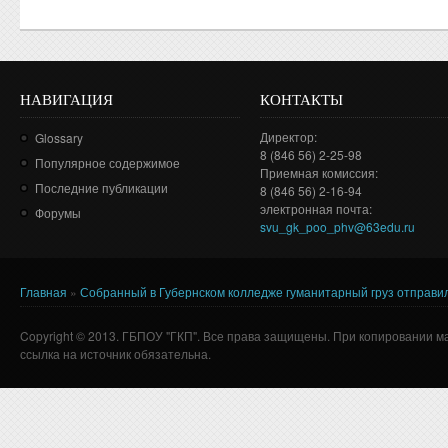
НАВИГАЦИЯ
КОНТАКТЫ
Директор:
Glossary
8 (846 56) 2-25-98
Популярное содержимое
Приемная комиссия:
Последние публикации
8 (846 56) 2-16-94
электронная почта:
Форумы
svu_gk_poo_phv@63edu.ru
Главная
»
Собранный в Губернском колледже гуманитарный груз отправи
Вы здесь
Copyright © 2013. ГБПОУ "ГКП". Все права защищены. При копировании м
ссылка на источник обязательна.