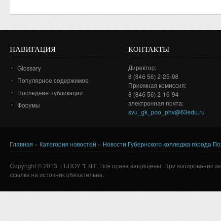
НАВИГАЦИЯ
КОНТАКТЫ
Директор:
Glossary
8 (846 56) 2-25-98
Популярное содержимое
Приемная комиссия:
Последние публикации
8 (846 56) 2-16-94
электронная почта:
Форумы
svu_gk_poo_phv@63edu.ru
Главная
»
Категория новостей
»
Новости Губернского колледжа города П
Вы здесь
Copyright © 2013. ГБПОУ "ГКП". Все права защищены. При копировании м
ссылка на источник обязательна.