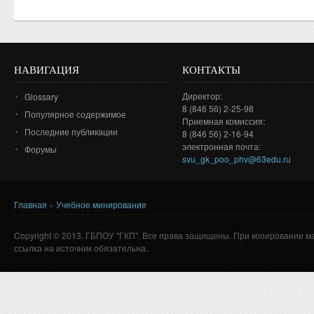
НАВИГАЦИЯ
КОНТАКТЫ
Директор:
Glossary
8 (846 56) 2-25-98
Популярное содержимое
Приемная комиссия:
Последние публикации
8 (846 56) 2-16-94
электронная почта:
Форумы
svu_gk_poo_phv@63edu.ru
Главная
»
Учебное минирование
Вы здесь
Copyright © 2013. ГБПОУ "ГКП". Все права защищены. При копировании м
ссылка на источник обязательна.