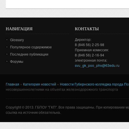
НАВИГАЦИЯ
КОНТАКТЫ
Директор:
Glossary
8 (846 56) 2-25-98
Популярное содержимое
Приемная комиссия:
Последние публикации
8 (846 56) 2-16-94
электронная почта:
Форумы
svu_gk_poo_phv@63edu.ru
Главная
»
Категория новостей
»
Новости Губернского колледжа города П
Вы здесь
несовершеннолетними на объектах железнодорожного транспорта
Copyright © 2013. ГБПОУ "ГКП". Все права защищены. При копировании м
ссылка на источник обязательна.