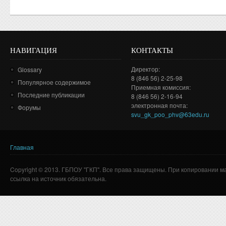
НАВИГАЦИЯ
КОНТАКТЫ
Директор:
Glossary
8 (846 56) 2-25-98
Популярное содержимое
Приемная комиссия:
Последние публикации
8 (846 56) 2-16-94
электронная почта:
Форумы
svu_gk_poo_phv@63edu.ru
Главная
Вы здесь
Copyright © 2013. ГБПОУ "ГКП". Все права защищены. При копировании м
ссылка на источник обязательна.