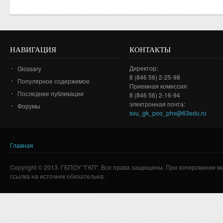
НАВИГАЦИЯ
КОНТАКТЫ
Директор:
Glossary
8 (846 56) 2-25-98
Популярное содержимое
Приемная комиссия:
Последние публикации
8 (846 56) 2-16-94
электронная почта:
Форумы
svu_gk_poo_phv@63edu.ru
Главная
Вы здесь
Copyright © 2013. ГБПОУ "ГКП". Все права защищены. При копировании м
ссылка на источник обязательна.