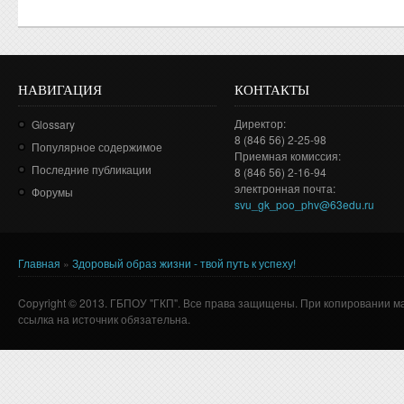
НАВИГАЦИЯ
КОНТАКТЫ
Директор:
Glossary
8 (846 56) 2-25-98
Популярное содержимое
Приемная комиссия:
Последние публикации
8 (846 56) 2-16-94
электронная почта:
Форумы
svu_gk_poo_phv@63edu.ru
Главная
»
Здоровый образ жизни - твой путь к успеху!
Вы здесь
Copyright © 2013. ГБПОУ "ГКП". Все права защищены. При копировании м
ссылка на источник обязательна.