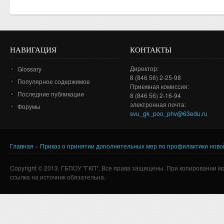
НАВИГАЦИЯ
КОНТАКТЫ
Директор:
Glossary
8 (846 56) 2-25-98
Популярное содержимое
Приемная комиссия:
Последние публикации
8 (846 56) 2-16-94
электронная почта:
Форумы
svu_gk_poo_phv@63edu.ru
Главная
»
Приказ о принятии дополнительных мер по профилактики ново
Вы здесь
Copyright © 2013. ГБПОУ "ГКП". Все права защищены. При копировании м
ссылка на источник обязательна.