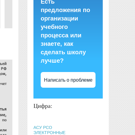
Есть
предложения по
организации
учебного
процесса или
знаете, как
сделать школу
лучше?
Написать о проблеме
Цифра:
АСУ РСО
ЭЛЕКТРОННЫЕ