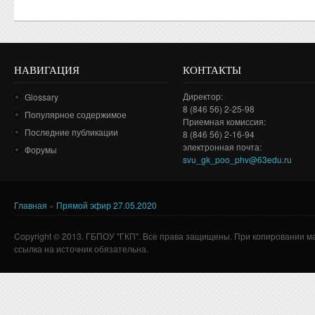
НАВИГАЦИЯ
КОНТАКТЫ
Директор:
Glossary
8 (846 56) 2-25-98
Популярное содержимое
Приемная комиссия:
Последние публикации
8 (846 56) 2-16-94
электронная почта:
Форумы
svu_gk_poo_phv@63edu.ru
Главная
»
Прямой эфир 27.05.2020
Вы здесь
Copyright © 2013. ГБПОУ "ГКП". Все права защищены. При копировании м
ссылка на источник обязательна.