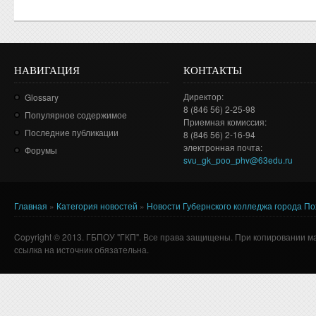
НАВИГАЦИЯ
КОНТАКТЫ
Директор:
Glossary
8 (846 56) 2-25-98
Популярное содержимое
Приемная комиссия:
Последние публикации
8 (846 56) 2-16-94
электронная почта:
Форумы
svu_gk_poo_phv@63edu.ru
Главная
»
Категория новостей
»
Новости Губернского колледжа города П
Вы здесь
Copyright © 2013. ГБПОУ "ГКП". Все права защищены. При копировании м
ссылка на источник обязательна.