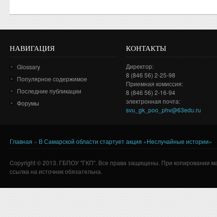
НАВИГАЦИЯ
КОНТАКТЫ
Директор:
Glossary
8 (846 56) 2-25-98
Популярное содержимое
Приемная комиссия:
Последние публикации
8 (846 56) 2-16-94
электронная почта:
Форумы
svu_gk_poo_phv@63edu.ru
Главная
»
В Самарской области стартует акция «Неслучайные истории»
Вы здесь
Copyright © 2013. ГБПОУ "ГКП". Все права защищены. При копировании м
ссылка на источник обязательна.