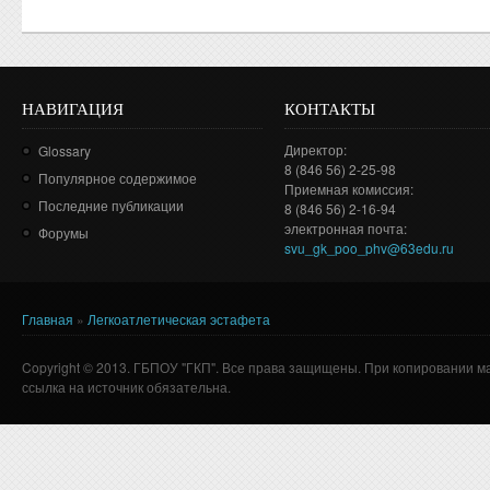
НАВИГАЦИЯ
КОНТАКТЫ
Директор:
Glossary
8 (846 56) 2-25-98
Популярное содержимое
Приемная комиссия:
Последние публикации
8 (846 56) 2-16-94
электронная почта:
Форумы
svu_gk_poo_phv@63edu.ru
Главная
»
Легкоатлетическая эстафета
Вы здесь
Copyright © 2013. ГБПОУ "ГКП". Все права защищены. При копировании м
ссылка на источник обязательна.