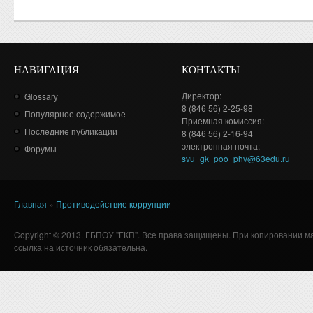
НАВИГАЦИЯ
КОНТАКТЫ
Директор:
Glossary
8 (846 56) 2-25-98
Популярное содержимое
Приемная комиссия:
Последние публикации
8 (846 56) 2-16-94
электронная почта:
Форумы
svu_gk_poo_phv@63edu.ru
Главная
»
Противодействие коррупции
Вы здесь
Copyright © 2013. ГБПОУ "ГКП". Все права защищены. При копировании м
ссылка на источник обязательна.